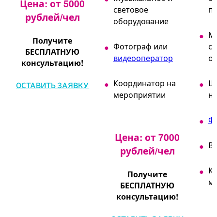
Цена: от 5000
световое
п
рублей/чел
оборудование
М
Получите
Фотограф или
св
БЕСПЛАТНУЮ
видеооператор
о
консультацию!
Координатор на
Ш
ОСТАВИТЬ ЗАЯВКУ
мероприятии
н
Ф
Цена: от 7000
В
рублей/чел
К
Получите
м
БЕСПЛАТНУЮ
консультацию!