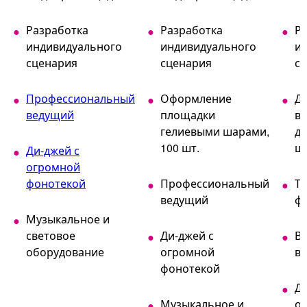
Разработка
Разработка
Р
индивидуального
индивидуального
и
сценария
сценария
с
Профессиональный
Оформление
Д
ведущий
площадки
в
гелиевыми шарами,
де
100 шт.
ш
Ди-джей с
огромной
фонотекой
Профессиональный
Т
ведущий
ф
Музыкальное и
световое
Ди-джей с
В
оборудование
огромной
в
фонотекой
Ди
Музыкальное и
о