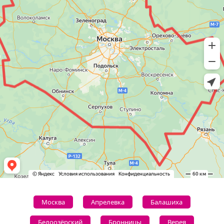
Москва
Апрелевка
Балашиха
Белоозёрский
Бронницы
Верея