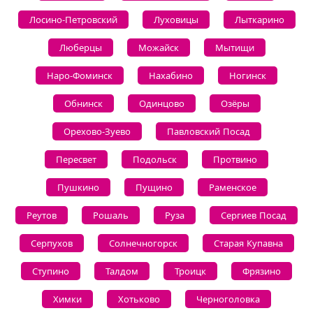
Лосино-Петровский
Луховицы
Лыткарино
Люберцы
Можайск
Мытищи
Наро-Фоминск
Нахабино
Ногинск
Обнинск
Одинцово
Озёры
Орехово-Зуево
Павловский Посад
Пересвет
Подольск
Протвино
Пушкино
Пущино
Раменское
Реутов
Рошаль
Руза
Сергиев Посад
Серпухов
Солнечногорск
Старая Купавна
Ступино
Талдом
Троицк
Фрязино
Химки
Хотьково
Черноголовка