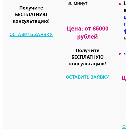
30 минут
Ш
Получите
вы
БЕСПЛАТНУЮ
ш
консультацию!
п
Цена: от 85000
ф
ОСТАВИТЬ ЗАЯВКУ
рублей
м
Получите
Ди
БЕСПЛАТНУЮ
консультацию!
ОСТАВИТЬ ЗАЯВКУ
Це
к
ОС