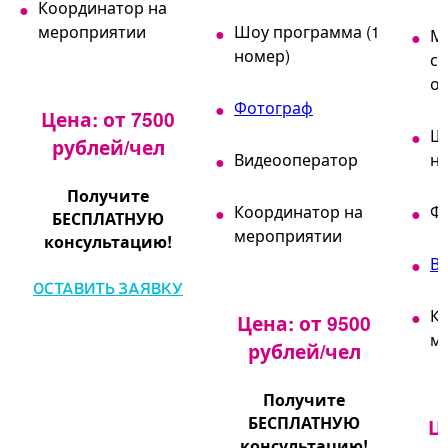
Координатор на
мероприятии
Шоу программа (1
М
номер)
св
о
Фотограф
Цена: от 7500
Ш
рублей/чел
Видеооператор
н
Получите
Координатор на
Ф
БЕСПЛАТНУЮ
мероприятии
консультацию!
В
ОСТАВИТЬ ЗАЯВКУ
К
Цена: от 9500
м
рублей/чел
Получите
БЕСПЛАТНУЮ
Ц
консультацию!