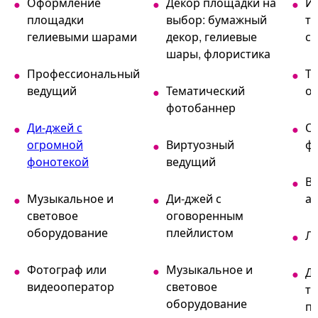
Оформление
Декор площадки на
И
площадки
выбор: бумажный
т
гелиевыми шарами
декор, гелиевые
с
шары, флористика
Профессиональный
Т
ведущий
Тематический
о
фотобаннер
Ди-джей с
О
огромной
Виртуозный
ф
фонотекой
ведущий
Вс
Музыкальное и
Ди-джей с
ак
световое
оговоренным
оборудование
плейлистом
Л
Фотограф или
Музыкальное и
Ди
видеооператор
световое
т
оборудование
п