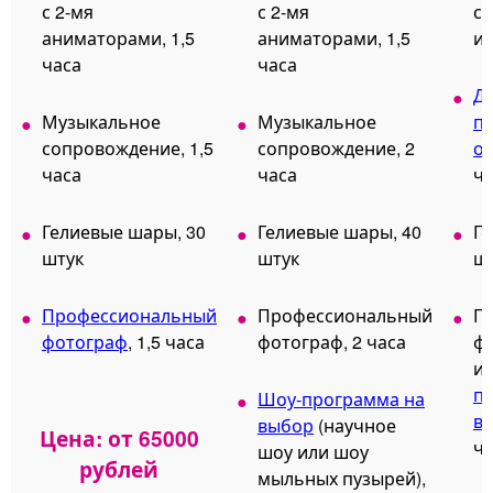
с 2-мя
с 2-мя
с 
аниматорами, 1,5
аниматорами, 1,5
ил
часа
часа
Д
Музыкальное
Музыкальное
п
сопровождение, 1,5
сопровождение, 2
о
часа
часа
ча
Гелиевые шары, 30
Гелиевые шары, 40
Ге
штук
штук
ш
Профессиональный
Профессиональный
П
фотограф
, 1,5 часа
фотограф, 2 часа
фо
и
п
Шоу-программа на
в
выбор
(научное
Цена: от 65000
ча
шоу или шоу
рублей
мыльных пузырей),