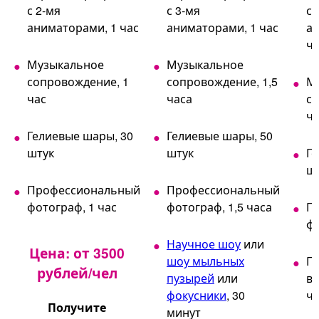
с 2-мя
с 3-мя
с 
аниматорами, 1 час
аниматорами, 1 час
ан
ча
Музыкальное
Музыкальное
сопровождение, 1
сопровождение, 1,5
М
час
часа
со
ча
Гелиевые шары, 30
Гелиевые шары, 50
штук
штук
Ге
ш
Профессиональный
Профессиональный
фотограф, 1 час
фотограф, 1,5 часа
П
фо
Научное шоу
или
Цена: от 3500
шоу мыльных
П
рублей/чел
пузырей
или
ви
фокусники
, 30
ча
Получите
минут