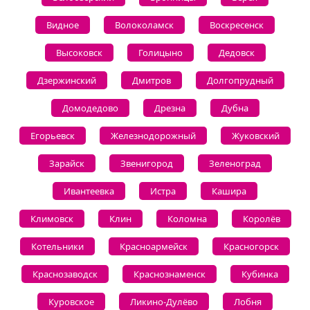
Видное
Волоколамск
Воскресенск
Высоковск
Голицыно
Дедовск
Дзержинский
Дмитров
Долгопрудный
Домодедово
Дрезна
Дубна
Егорьевск
Железнодорожный
Жуковский
Зарайск
Звенигород
Зеленоград
Ивантеевка
Истра
Кашира
Климовск
Клин
Коломна
Королёв
Котельники
Красноармейск
Красногорск
Краснозаводск
Краснознаменск
Кубинка
Куровское
Ликино-Дулёво
Лобня