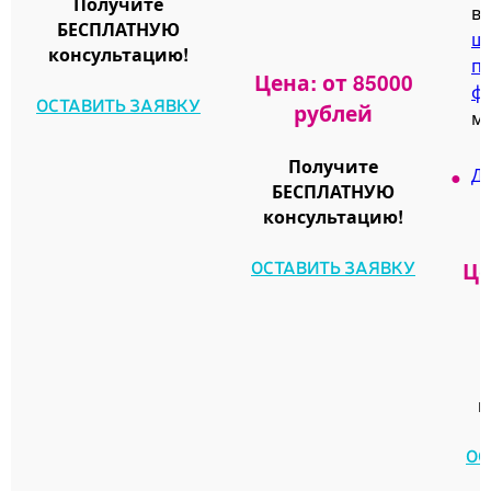
Получите
вы
БЕСПЛАТНУЮ
ш
консультацию!
п
Цена: от 85000
ф
ОСТАВИТЬ ЗАЯВКУ
рублей
м
Получите
Ди
БЕСПЛАТНУЮ
консультацию!
ОСТАВИТЬ ЗАЯВКУ
Це
к
ОС