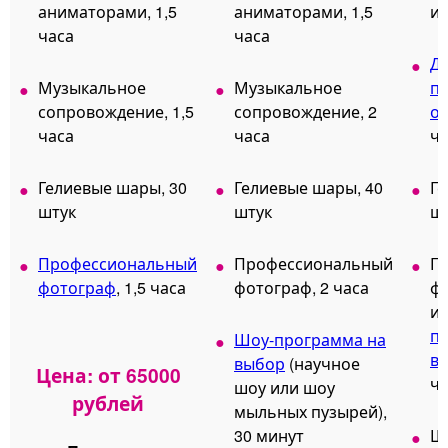
аниматорами, 1,5
аниматорами, 1,5
ил
часа
часа
Д
Музыкальное
Музыкальное
п
сопровождение, 1,5
сопровождение, 2
о
часа
часа
ча
Гелиевые шары, 30
Гелиевые шары, 40
Ге
штук
штук
ш
Профессиональный
Профессиональный
П
фотограф
, 1,5 часа
фотограф, 2 часа
фо
и
п
Шоу-программа на
в
выбор
(научное
Цена: от 65000
ча
шоу или шоу
рублей
мыльных пузырей),
30 минут
Ш