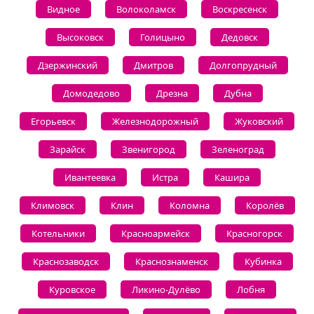
Видное
Волоколамск
Воскресенск
Высоковск
Голицыно
Дедовск
Дзержинский
Дмитров
Долгопрудный
Домодедово
Дрезна
Дубна
Егорьевск
Железнодорожный
Жуковский
Зарайск
Звенигород
Зеленоград
Ивантеевка
Истра
Кашира
Климовск
Клин
Коломна
Королёв
Котельники
Красноармейск
Красногорск
Краснозаводск
Краснознаменск
Кубинка
Куровское
Ликино-Дулёво
Лобня