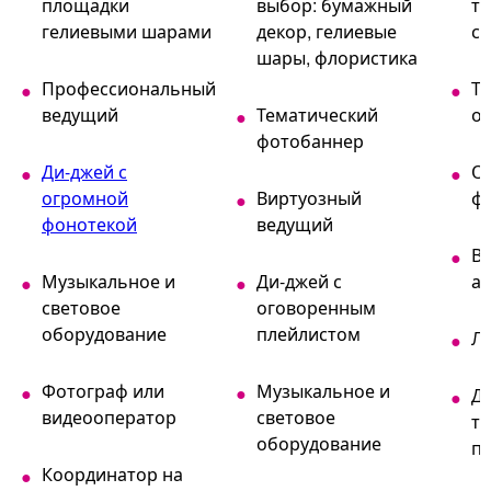
площадки
выбор: бумажный
т
гелиевыми шарами
декор, гелиевые
с
шары, флористика
Профессиональный
Т
ведущий
Тематический
о
фотобаннер
Ди-джей с
О
огромной
Виртуозный
ф
фонотекой
ведущий
Вс
Музыкальное и
Ди-джей с
ак
световое
оговоренным
оборудование
плейлистом
Л
Фотограф или
Музыкальное и
Ди
видеооператор
световое
т
оборудование
п
Координатор на