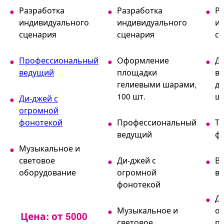
Разработка
Разработка
Р
индивидуального
индивидуального
и
сценария
сценария
с
Профессиональный
Оформление
Д
ведущий
площадки
в
гелиевыми шарами,
де
100 шт.
ш
Ди-джей с
огромной
фонотекой
Профессиональный
Т
ведущий
ф
Музыкальное и
световое
Ди-джей с
В
оборудование
огромной
в
фонотекой
Ди
Музыкальное и
о
Цена: от 5000
световое
п