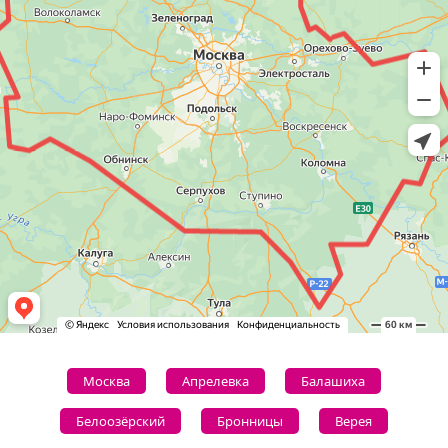
Москва
Апрелевка
Балашиха
Белоозёрский
Бронницы
Верея