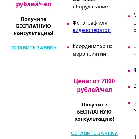
рублей/чел
оборудование
М
Получите
Фотограф или
св
БЕСПЛАТНУЮ
видеооператор
о
консультацию!
Координатор на
Ш
ОСТАВИТЬ ЗАЯВКУ
мероприятии
н
Ф
Цена: от 7000
В
рублей/чел
К
Получите
м
БЕСПЛАТНУЮ
консультацию!
ОСТАВИТЬ ЗАЯВКУ
Ц