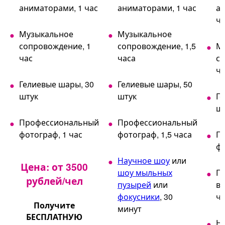
аниматорами, 1 час
аниматорами, 1 час
ан
ча
Музыкальное
Музыкальное
сопровождение, 1
сопровождение, 1,5
М
час
часа
со
ча
Гелиевые шары, 30
Гелиевые шары, 50
штук
штук
Ге
ш
Профессиональный
Профессиональный
фотограф, 1 час
фотограф, 1,5 часа
П
фо
Научное шоу
или
Цена: от 3500
шоу мыльных
П
рублей/чел
пузырей
или
ви
фокусники
, 30
ча
Получите
минут
БЕСПЛАТНУЮ
На