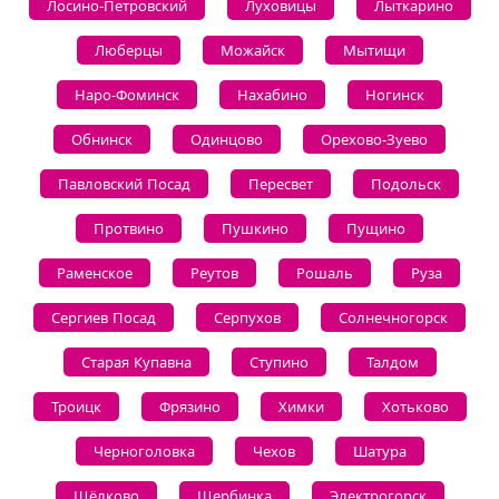
Лосино-Петровский
Луховицы
Лыткарино
Люберцы
Можайск
Мытищи
Наро-Фоминск
Нахабино
Ногинск
Обнинск
Одинцово
Орехово-Зуево
Павловский Посад
Пересвет
Подольск
Протвино
Пушкино
Пущино
Раменское
Реутов
Рошаль
Руза
Сергиев Посад
Серпухов
Солнечногорск
Старая Купавна
Ступино
Талдом
Троицк
Фрязино
Химки
Хотьково
Черноголовка
Чехов
Шатура
Щёлково
Щербинка
Электрогорск