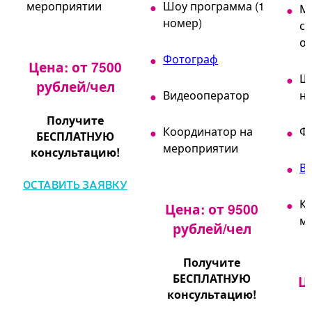
мероприятии
Шоу программа (1
М
номер)
св
о
Фотограф
Цена: от 7500
Ш
рублей/чел
Видеооператор
н
Получите
Координатор на
Ф
БЕСПЛАТНУЮ
мероприятии
консультацию!
В
ОСТАВИТЬ ЗАЯВКУ
К
Цена: от 9500
м
рублей/чел
Получите
БЕСПЛАТНУЮ
Ц
консультацию!