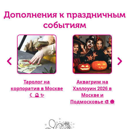
Дополнения к праздничным
событиям
Таролог на
Аквагрим на
 🎈
корпоратив в Москве
Хэллоуин 2026 в
☾ 🔮 ✨
Москве и
Подмосковье 🎨 🎃