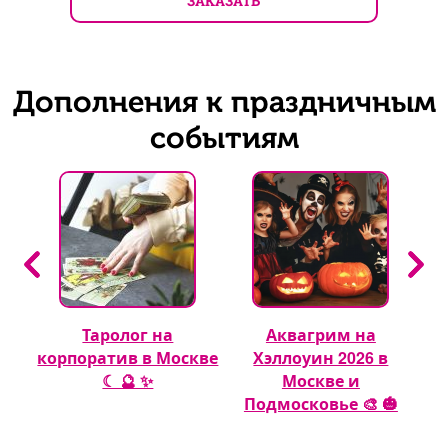
ЗАКАЗАТЬ
Дополнения к праздничным
событиям
Таролог на
Аквагрим на
 🎈
корпоратив в Москве
Хэллоуин 2026 в
☾ 🔮 ✨
Москве и
Подмосковье 🎨 🎃