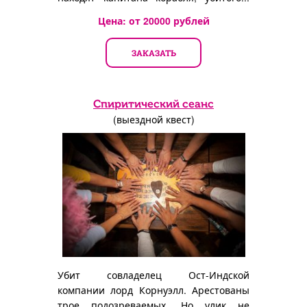
стрелой!
Цена: от
20000
рублей
ЗАКАЗАТЬ
Спиритический сеанс
(выездной квест)
Убит совладелец Ост-Индской
компании лорд Корнуэлл. Арестованы
трое подозреваемых. Но улик не