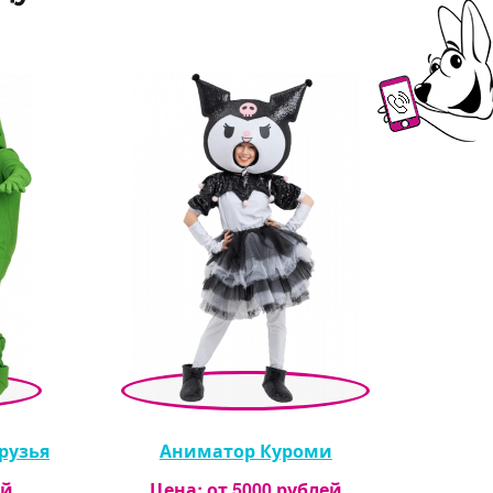
рузья
Аниматор Куроми
ей
Цена: от
5000
рублей