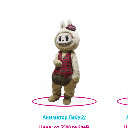
Аниматор Лабубу
Цена: от
5500
рублей
Ц