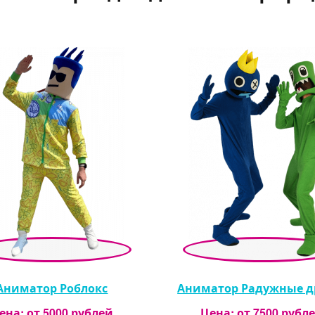
Аниматор Роблокс
Аниматор Радужные д
ена: от
5000
рублей
Цена: от
7500
рубл